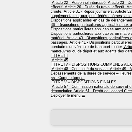
Article 22 - Personnel intéressé.
Article 23 - Dé
effectif.
Article 26 - Durée du travail effectif.
Arti
croûte.
Article 31 - Repos journaliers.
Article 3
supplémentaires, aux jours fériés chômés, aux
Dispositions applicables en cas de dérangement 
36 - Dispositions particulières applicables aux 
Dispositions particulières applicables aux age
Dispositions particulières applicables en matiè
matériel.
Article 40 - Dispositions particulière
passages.
Article 41 - Dispositions particulière
conduite d’un véhicule de transport routier.
Artic
manœuvres ou de dépôt et aux agents des gar
TITRE III
Article 45
TITRE IV - DISPOSITIONS COMMUNES AUX 
Article 48 - Continuité du service.
Article 49 - M
Dépassements de la durée de service – Heures
55 - Compte temps.
TITRE V – DISPOSITIONS FINALES
Article 57 - Commission nationale de suivi et d’
dénonciation
Article 61 - Dépôt de l’accord
Circo
Déployer le menu
☰