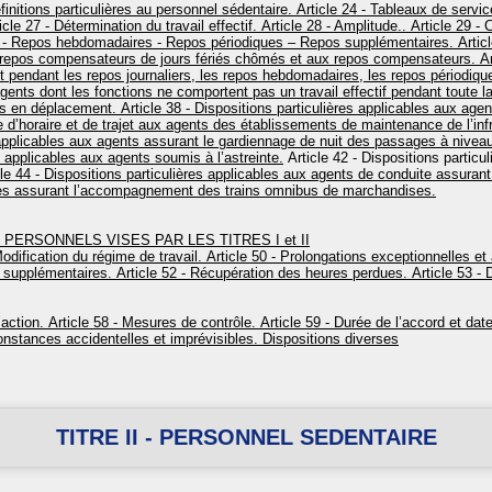
finitions particulières au personnel sédentaire.
Article 24 - Tableaux de servic
cle 27 - Détermination du travail effectif.
Article 28 - Amplitude..
Article 29 - 
2 - Repos hebdomadaires - Repos périodiques – Repos supplémentaires.
Articl
 repos compensateurs de jours fériés chômés et aux repos compensateurs.
Ar
pendant les repos journaliers, les repos hebdomadaires, les repos périodique
agents dont les fonctions ne comportent pas un travail effectif pendant toute 
nts en déplacement.
Article 38 - Dispositions particulières applicables aux ag
re d’horaire et de trajet aux agents des établissements de maintenance de l’in
s applicables aux agents assurant le gardiennage de nuit des passages à nive
s applicables aux agents soumis à l’astreinte.
Article 42 - Dispositions particu
le 44 - Dispositions particulières applicables aux agents de conduite assuran
es assurant l’accompagnement des trains omnibus de marchandises.
PERSONNELS VISES PAR LES TITRES I et II
odification du régime de travail.
Article 50 - Prolongations exceptionnelles et 
 supplémentaires.
Article 52 - Récupération des heures perdues.
Article 53 - 
action.
Article 58 - Mesures de contrôle.
Article 59 - Durée de l’accord et date
nstances accidentelles et imprévisibles.
Dispositions diverses
TITRE II - PERSONNEL SEDENTAIRE