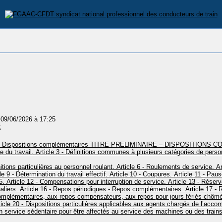
 09/06/2026 à 17:25
t
Dispositions complémentaires
TITRE PRELIMINAIRE – DISPOSITIONS 
e du travail.
Article 3 - Définitions communes à plusieurs catégories de perso
nitions particulières au personnel roulant.
Article 6 - Roulements de service.
Ar
le 9 - Détermination du travail effectif.
Article 10 - Coupures.
Article 11 - Paus
5.
Article 12 - Compensations pour interruption de service.
Article 13 - Réserv
aliers.
Article 16 - Repos périodiques - Repos complémentaires.
Article 17 -
mplémentaires, aux repos compensateurs, aux repos pour jours fériés chômé
icle 20 - Dispositions particulières applicables aux agents chargés de l’acc
un service sédentaire pour être affectés au service des machines ou des train