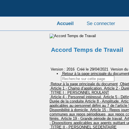
Accueil
Se connecter
Accord Temps de Travail
Version : 2016
Créé le 29/04/2021
Version du
Retour à la page principale du documen
Retour à la page principale du document
Objet
Article 1 - Champ d’application.
Article 2 - Duré
TITRE I : PERSONNEL ROULANT
Article 4 - Personnel intéressé.
Article 5 - Défi
Durée de la conduite
Article 8 - Amplitude.
Artic
applicables au personnel défini au 7 de l’article 
Disponibilité à domicile.
Article 15 - Repos journ
communes aux repos périodiques, aux repos co
fériés.
Article 19 - Grande période de travail.
Art
- Dispositions applicables aux agents quittant 
TITRE II - PERSONNEL SEDENTAIRE