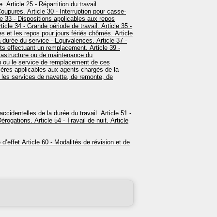
e.
Article 25 - Répartition du travail
Coupures.
Article 30 - Interruption pour casse-
e 33 - Dispositions applicables aux repos
ticle 34 - Grande période de travail.
Article 35 -
s et les repos pour jours fériés chômés.
Article
la durée du service - Equivalences.
Article 37 -
ents effectuant un remplacement.
Article 39 -
frastructure ou de maintenance du
au ou le service de remplacement de ces
lières applicables aux agents chargés de la
t les services de navette, de remonte, de
accidentelles de la durée du travail.
Article 51 -
Dérogations.
Article 54 - Travail de nuit.
Article
 d’effet
Article 60 - Modalités de révision et de