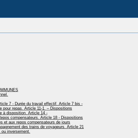
COMMUNES
nnel.
ticle 7 - Durée du travail effectif.
Article 7 bis -
e pour repas.
Article 11-1. – Dispositions
e à disposition.
Article 14 -
 Repos compensateurs.
Article 18 - Dispositions
s et aux repos compensateurs de jours
ompagnement des trains de voyageurs.
Article 21
s ou inversement.